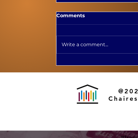
Comments
Write a comment...
Lancement de l'ouvrage
La culture en région dans
le cadre du 92e Congrès
de l'ACFAS à Montréal
@202
Chaire
#fran