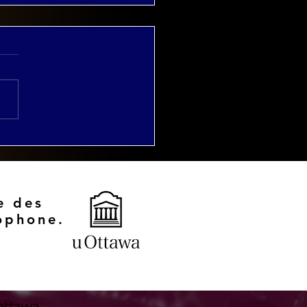
rnée d'étude
rimoines et conflits:
savoirs locaux et la
ervation
imoniale"
e des
ophone.
ottawa