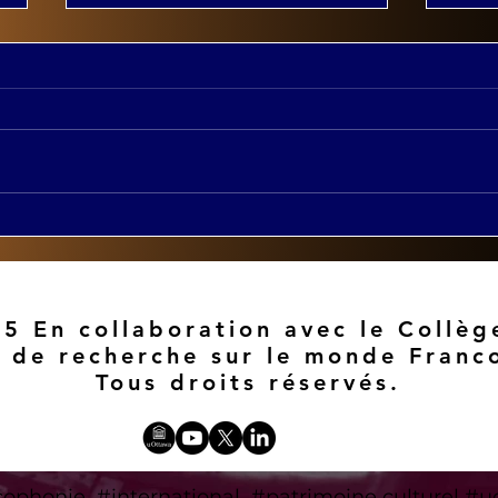
Constance Devereaux
Jou
(SUNY Buffalo) chercheur
"Pat
des Chaires mobilités
les 
francophone.
prés
patr
5 En collaboration avec le Collèg
s de recherche sur le monde Franc
Tous droits réservés.
© 2023 by Brain
Storm
. Proudly created with
Wix.com
cophonie #international #patrimoine culturel #u