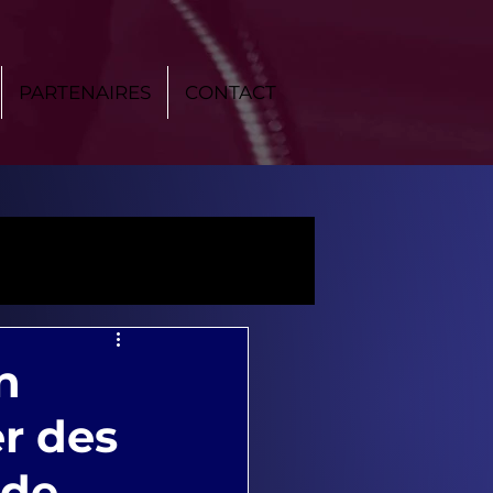
PARTENAIRES
CONTACT
n
er des
nde