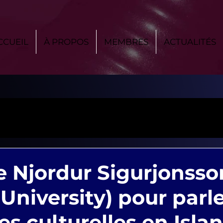
CCUEIL
À PROPOS
MEMBRES
ACTUALITÉS
de Njordur Sigurjonsso
 University) pour parl
es culturelles en Isla