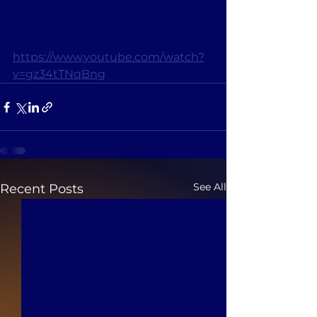
https://www.youtube.com/watch?
v=gz34tTNqBng
See All
Recent Posts