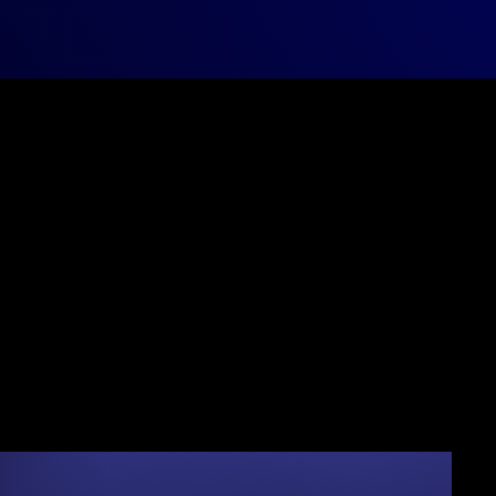
tion des
ative et
 institutions
pratiques
ancophone.