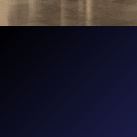
La Chaire d
pratiques e
internation
institution
pratiques p
francophon