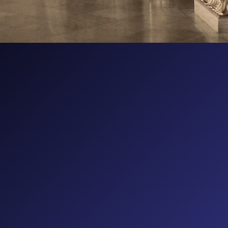
e recherche vise à apport un nouvel éclairage sur l’évolu
t des politiques du patrimoine dans perspective compar
ale. Elle s’intéresse plus largement à la gouvernance des
s culturelles (musées, bibliothèques et archives), aux mu
rofessionnelles et à la diplomatie culturelle au sein du
e.