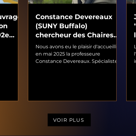
uvrage
Constance Devereaux
ion
(SUNY Buffalo)
92e
chercheur des Chaires
AS à
mobilités francophone.
Nous avons eu le plaisir d'accueillir
en mai 2025 la professeure
Constance Devereaux. Spécialiste
de la gestion des organisations...
VOIR PLUS