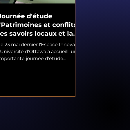
Journée d'étude
"Patrimoines et conflits:
les savoirs locaux et la
préservation
Le 23 mai dernier l'Espace Innova de
patrimoniale"
l'Université d'Ottawa a accueilli une
importante journée d'étude
mettant en valeur les travaux de...