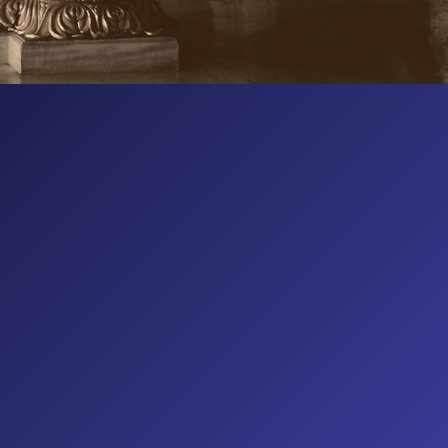
tion des
ative et
tations des
 monde