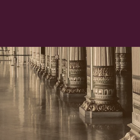
CCUEIL
À PROPOS
MEMBRES
ACTUALITÉS
 de recher
EN FRANCOPHONIE IN
TIQUES DU
atrimoine c