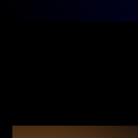
Me
La Chaire d
pratiques e
internation
culturelles
professionn