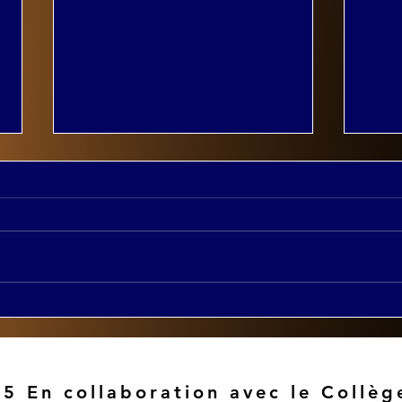
Constance Devereaux
Jou
(SUNY Buffalo) chercheur
"Pat
des Chaires mobilités
les 
francophone.
prés
patr
5 En collaboration avec le Collèg