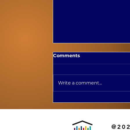
Comments
Write a comment...
Lancement de l'ouvrage
La culture en région dans
le cadre du 92e Congrès
de l'ACFAS à Montréal
@202