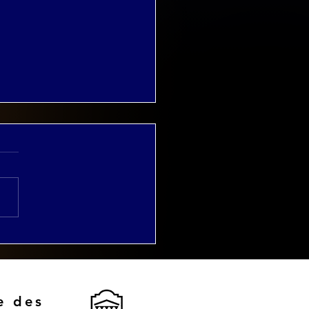
rnée d'étude
rimoines et conflits:
savoirs locaux et la
ervation
imoniale"
e des