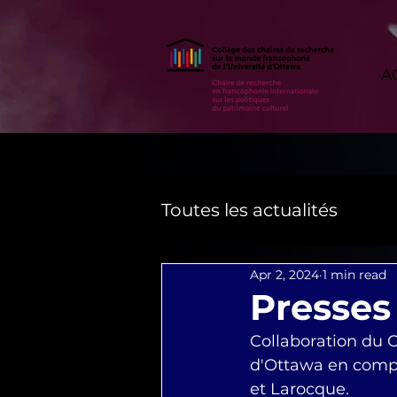
A
Toutes les actualités
Apr 2, 2024
1 min read
Presses
Collaboration du 
d'Ottawa en compa
et Larocque. 