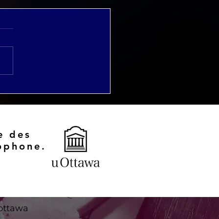
rnée d'étude
rimoines et conflits:
savoirs locaux et la
ervation
imoniale"
e des
ophone.
ottawa