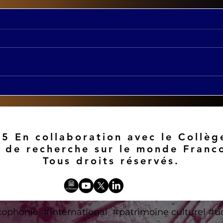
Constance Devereaux
Jou
(SUNY Buffalo) chercheur
"Pat
des Chaires mobilités
les 
francophone.
prés
patr
5 En collaboration avec le Collèg
s de recherche sur le monde Franc
Tous droits réservés.
© 2023 by Brain
Storm
. Proudly created with
Wix.com
cophonie #international #patrimoine culturel #u