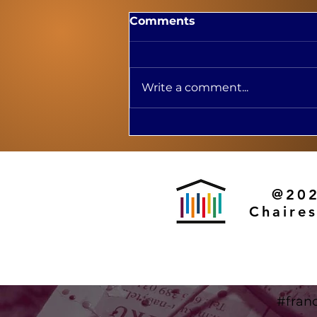
Comments
Write a comment...
Lancement de l'ouvrage
La culture en région dans
le cadre du 92e Congrès
de l'ACFAS à Montréal
@202
Chaire
#fran